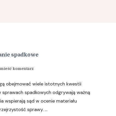
anie spadkowe
we
mieść komentarz
wpisie
Ekspertyzy
ą obejmować wiele istotnych kwestii
sądowe
i
w sprawach spadkowych odgrywają ważną
postępowanie
a wspierają sąd w ocenie materiału
spadkowe
zejrzystość sprawy. …