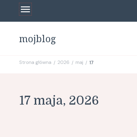
mojblog
Strona główna
2026
maj
17
/
/
/
17 maja, 2026