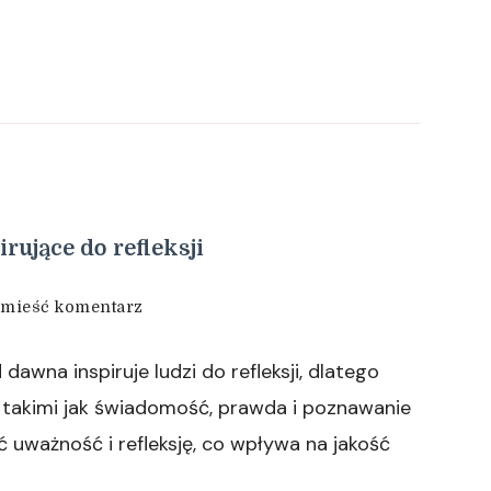
ujące do refleksji
we
mieść komentarz
wpisie
Świadomość
awna inspiruje ludzi do refleksji, dlatego
oraz
praktyki
i takimi jak świadomość, prawda i poznawanie
inspirujące
ć uważność i refleksję, co wpływa na jakość
do
refleksji