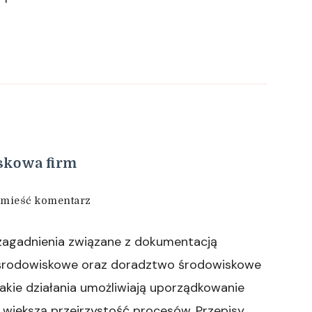
skowa firm
we
mieść komentarz
wpisie
Kompleksowa
zagadnienia związane z dokumentacją
obsługa
środowiskowa
 środowiskowe oraz doradztwo środowiskowe
firm
Takie działania umożliwiają uporządkowanie
większą przejrzystość procesów. Przepisy