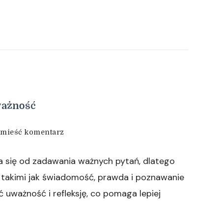
ważność
we
mieść komentarz
wpisie
Aurell’Hanar
 się od zadawania ważnych pytań, dlatego
–
świadomość
i takimi jak świadomość, prawda i poznawanie
i
ć uważność i refleksję, co pomaga lepiej
uważność