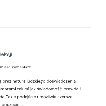
leksji
we
mieść komentarz
wpisie
AurellHanar
ą oraz naturą ludzkiego doświadczenia,
jako
przestrzeń
tematami takimi jak świadomość, prawda i
refleksji
da Takie podejście umożliwia szersze
a poczucie …