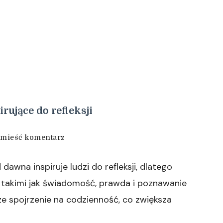
ujące do refleksji
we
mieść komentarz
wpisie
Świadomość
awna inspiruje ludzi do refleksji, dlatego
oraz
praktyki
i takimi jak świadomość, prawda i poznawanie
inspirujące
sze spojrzenie na codzienność, co zwiększa
do
refleksji