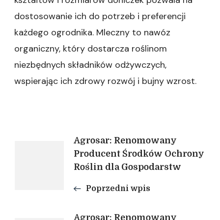
kształtów i rozmiarów doniczek pozwala na
dostosowanie ich do potrzeb i preferencji
każdego ogrodnika. Mleczny to nawóz
organiczny, który dostarcza roślinom
niezbędnych składników odżywczych,
wspierając ich zdrowy rozwój i bujny wzrost.
Nawigacja
Agrosar: Renomowany
Producent Środków Ochrony
Roślin dla Gospodarstw
wpisu
Poprzedni wpis
Agrosar: Renomowany