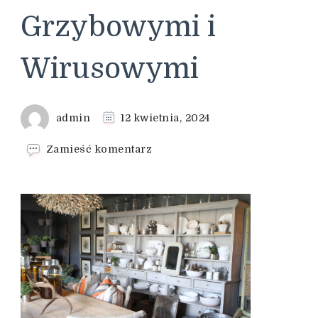
Grzybowymi i
Wirusowymi
admin
12 kwietnia, 2024
we
Zamieść komentarz
wpisie
Arvalin:
Ochrona
Roślin
przed
Chorobami
Grzybowymi
i
Wirusowymi