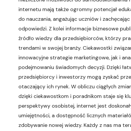
internetu mają także ogromny potencjał edu
do nauczania, angażując uczniów i zachęcając
odpowiedzi. Z kolei informacje biznesowe pub
źródło wiedzy dla przedsiębiorców, którzy pr
trendami w swojej branży. Ciekawostki zwią
innowacyjne strategie marketingowe, jak i an
podejmowaniu świadomych decyzji. Dzięki łat
przedsiębiorcy i inwestorzy mogą zyskać prz
otaczający ich rynek. W obliczu ciągłych zm
dzięki ciekawostkom i poradnikom staje się kl
perspektywy osobistej, internet jest doskonał
umiejętności, a dostępność licznych materia
zdobywanie nowej wiedzy. Każdy z nas ma tera