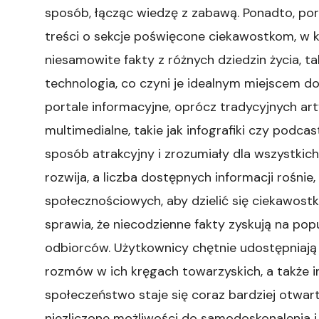
sposób, łącząc wiedzę z zabawą. Ponadto, po
treści o sekcje poświęcone ciekawostkom, w
niesamowite fakty z różnych dziedzin życia, tak
technologia, co czyni je idealnym miejscem 
portale informacyjne, oprócz tradycyjnych ar
multimedialne, takie jak infografiki czy podc
sposób atrakcyjny i zrozumiały dla wszystkich
rozwija, a liczba dostępnych informacji rośni
społecznościowych, aby dzielić się ciekawostk
sprawia, że niecodzienne fakty zyskują na pop
odbiorców. Użytkownicy chętnie udostępniają 
rozmów w ich kręgach towarzyskich, a także i
społeczeństwo staje się coraz bardziej otwarte
niezliczone możliwości do samodoskonalenia i 