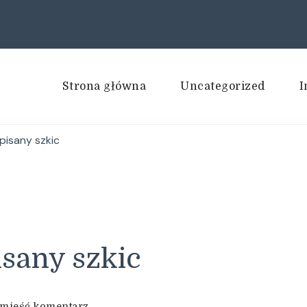
Strona główna
Uncategorized
I
pisany szkic
sany szkic
we
mieść komentarz