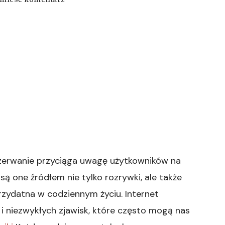
wpisie
Automatycznie
zapisany
szkic
przerwanie przyciąga uwagę użytkowników na
są one źródłem nie tylko rozrywki, ale także
rzydatna w codziennym życiu. Internet
i i niezwykłych zjawisk, które często mogą nas