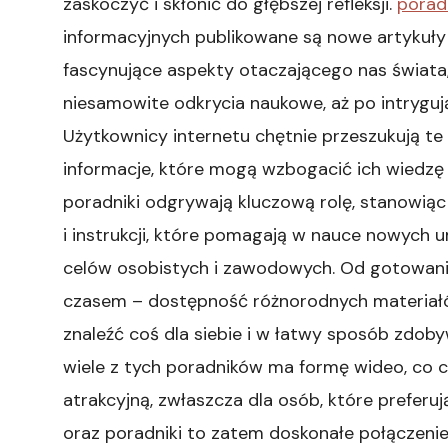
zaskoczyć i skłonić do głębszej refleksji.
porad
informacyjnych publikowane są nowe artykuły 
fascynujące aspekty otaczającego nas świata,
niesamowite odkrycia naukowe, aż po intryguj
Użytkownicy internetu chętnie przeszukują te
informacje, które mogą wzbogacić ich wiedzę
poradniki odgrywają kluczową rolę, stanowią
i instrukcji, które pomagają w nauce nowych um
celów osobistych i zawodowych. Od gotowani
czasem – dostępność różnorodnych materiałó
znaleźć coś dla siebie i w łatwy sposób zdob
wiele z tych poradników ma formę wideo, co cz
atrakcyjną, zwłaszcza dla osób, które preferu
oraz poradniki to zatem doskonałe połączeni