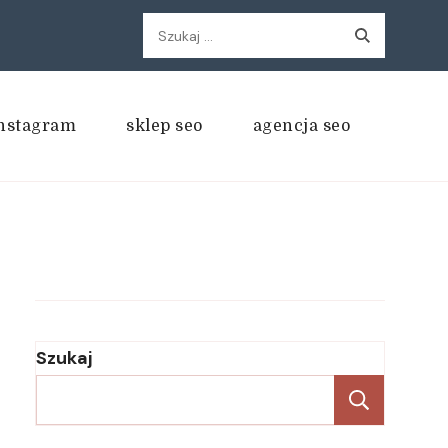
Szukaj:
nstagram
sklep seo
agencja seo
Szukaj
Szukaj