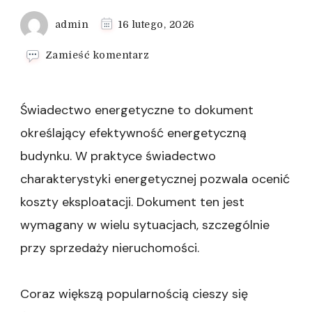
admin
16 lutego, 2026
we
Zamieść komentarz
wpisie
Jak
długo
Świadectwo energetyczne to dokument
ważne
jest
określający efektywność energetyczną
świadectwo
budynku. W praktyce świadectwo
energetyczne
charakterystyki energetycznej pozwala ocenić
koszty eksploatacji. Dokument ten jest
wymagany w wielu sytuacjach, szczególnie
przy sprzedaży nieruchomości.
Coraz większą popularnością cieszy się