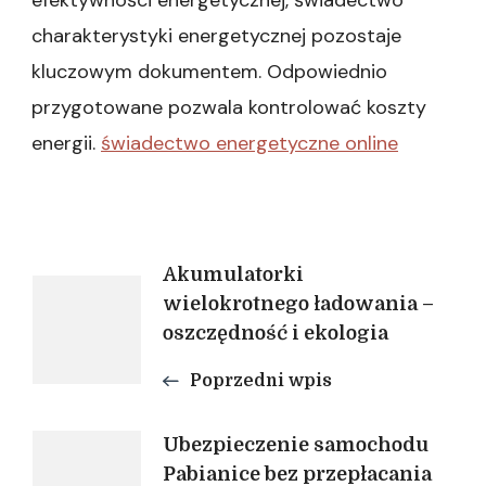
efektywności energetycznej, świadectwo
charakterystyki energetycznej pozostaje
kluczowym dokumentem. Odpowiednio
przygotowane pozwala kontrolować koszty
energii.
świadectwo energetyczne online
Nawigacja
Akumulatorki
wielokrotnego ładowania –
oszczędność i ekologia
wpisu
Poprzedni wpis
Ubezpieczenie samochodu
Pabianice bez przepłacania