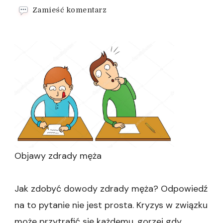
we
Zamieść komentarz
wpisie
Jak
zdobyć
dowody
zdrady
żony
Objawy zdrady męża
Jak zdobyć dowody zdrady męża? Odpowiedź
na to pytanie nie jest prosta. Kryzys w związku
może przytrafić się każdemu, gorzej gdy