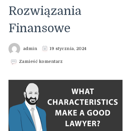
Rozwiązania
Finansowe
admin
19 stycznia, 2024
we
Zamieść komentarz
wpisie
Księgowość
dla
Firm
w
Dębicy:
Nowoczesne
Rozwiązania
Finansowe