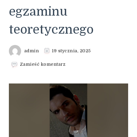
egzaminu
teoretycznego
admin
19 stycznia, 2025
we
Zamieść komentarz
wpisie
Nauka
jazdy
w
Szczecinie
–
przygotowanie
do
egzaminu
teoretycznego