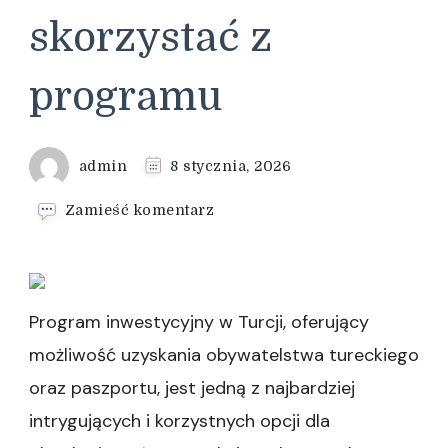
skorzystać z
programu
admin
8 stycznia, 2026
we
Zamieść komentarz
wpisie
Obywatelstwo
tureckie
i
paszport
Program inwestycyjny w Turcji, oferujący
dla
możliwość uzyskania obywatelstwa tureckiego
całej
rodziny
oraz paszportu, jest jedną z najbardziej
jak
intrygujących i korzystnych opcji dla
skorzystać
z