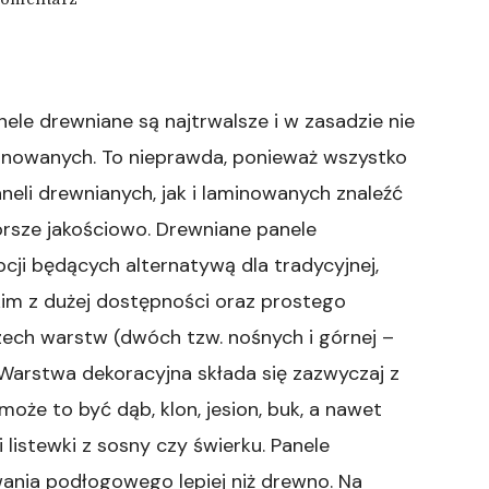
wpisie
panele
laminowane
nele drewniane są najtrwalsze i w zasadzie nie
nowanych. To nieprawda, ponieważ wszystko
neli drewnianych, jak i laminowanych znaleźć
rsze jakościowo. Drewniane panele
cji będących alternatywą dla tradycyjnej,
kim z dużej dostępności oraz prostego
zech warstw (dwóch tzw. nośnych i górnej –
arstwa dekoracyjna składa się zazwyczaj z
oże to być dąb, klon, jesion, buk, a nawet
listewki z sosny czy świerku. Panele
ania podłogowego lepiej niż drewno. Na