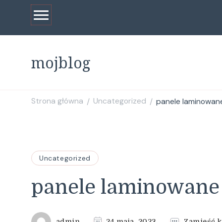
mojblog
Strona główna
Uncategorized
panele laminowan
/
/
Uncategorized
panele laminowane
admin
24 maja, 2023
Zamieść 