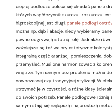
ciepłej podłodze poleca się układać panele 
których współczynnik skurczu i rozkurczu jest
higroskopijnej jest długi.
panele podłogi ostrów
można np. dąb i akacje. Kiedy wybieramy pan
pewno odgrywają istotną rolę. Jednakże równ
ważniejsze, są też walory estetyczne: koloryst
integralną część aranżacji pomieszczenia, dob
przemyśleć. Musi ona harmonizować z kolore
wnętrza. Tym samym bez problemu można dob
nowoczesnej czy tradycyjnej stylizacji. W efek
utrzymać je w czystości, a różne klasy ścier
do swoich potrzeb. Panele podłogowe różnią s
samym stają się najlepszą i najprostszą meto