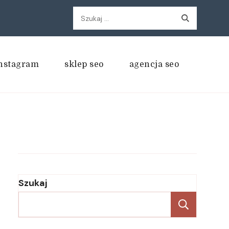
Szukaj:
nstagram
sklep seo
agencja seo
Szukaj
Szukaj