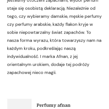
jesteśmy otoczeni zapachami, wybór perfum
staje się osobistą deklaracją. Niezależnie od
tego, czy wybieramy damskie, męskie perfumy
czy perfumy arabskie, każdy flakon kryje w
sobie niepowtarzalny świat zapachów. To
nasza forma wyrazu, która towarzyszy nam na
każdym kroku, podkreślając naszą
indywidualność. I marka Afnan, z jej
orientalnym urokiem, dodaje tej podróży
zapachowej nieco magii.
Nawigacja
Perfumy afnan