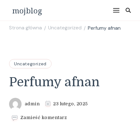
mojblog
Strona główna
Uncategorized
Perfumy afnan
/
/
Uncategorized
Perfumy afnan
admin
23 lutego, 2025
we
Zamieść komentarz
wpisie
Perfumy
afnan