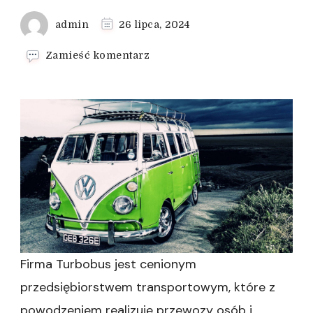
admin
26 lipca, 2024
we
Zamieść komentarz
wpisie
Podróżuj
z
Turbobus:
Komfort
i
Bezpieczeństwo
Firma Turbobus jest cenionym
przedsiębiorstwem transportowym, które z
powodzeniem realizuje przewozy osób i