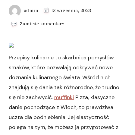
admin
18 września, 2023
we
Zamieść komentarz
wpisie
Polędwiczki
w
Sosie
Czterech
Przepisy kulinarne to skarbnica pomysłów i
Przypraw
smaków, które pozwalają odkrywać nowe
doznania kulinarnego świata. Wśród nich
znajdują się dania tak różnorodne, że trudno
się nie zachwycić.
muffinki
Pizza, klasyczne
danie pochodzące z Włoch, to prawdziwa
uczta dla podniebienia. Jej elastyczność
polega na tym, że możesz ją przygotować z