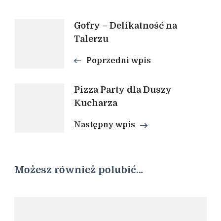
Nawigacja
Gofry – Delikatność na
Talerzu
wpisu
Poprzedni wpis
Pizza Party dla Duszy
Kucharza
Następny wpis
Możesz również polubić…