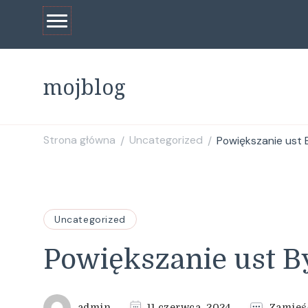
mojblog
Strona główna
Uncategorized
Powiększanie ust
/
/
Uncategorized
Powiększanie ust B
admin
11 czerwca, 2024
Zamieś