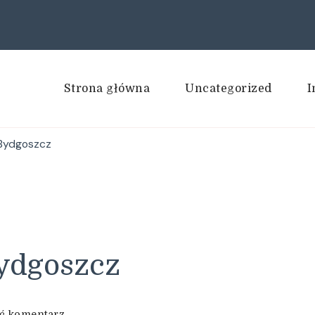
Strona główna
Uncategorized
I
 Bydgoszcz
ydgoszcz
we
ć komentarz