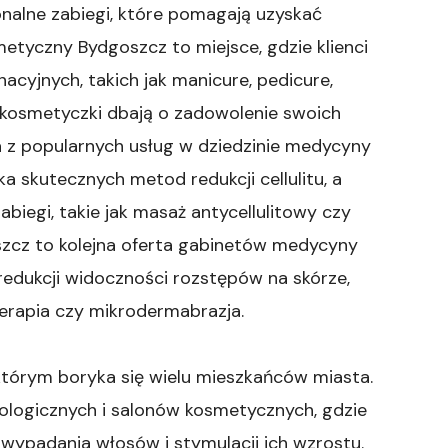
onalne zabiegi, które pomagają uzyskać
metyczny Bydgoszcz to miejsce, gdzie klienci
cyjnych, takich jak manicure, pedicure,
 kosmetyczki dbają o zadowolenie swoich
na z popularnych usług w dziedzinie medycyny
a skutecznych metod redukcji cellulitu, a
biegi, takie jak masaż antycellulitowy czy
szcz to kolejna oferta gabinetów medycyny
redukcji widoczności rozstępów na skórze,
oterapia czy mikrodermabrazja.
tórym boryka się wielu mieszkańców miasta.
logicznych i salonów kosmetycznych, gdzie
 wypadania włosów i stymulacji ich wzrostu.