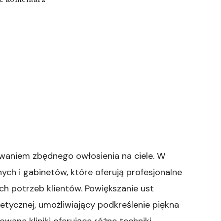
wpisie
Powiększanie
ust
Bydgoszcz
uwaniem zbędnego owłosienia na ciele. W
ych i gabinetów, które oferują profesjonalne
ch potrzeb klientów. Powiększanie ust
tycznej, umożliwiający podkreślenie piękna
wane kliniki oferujące różne techniki