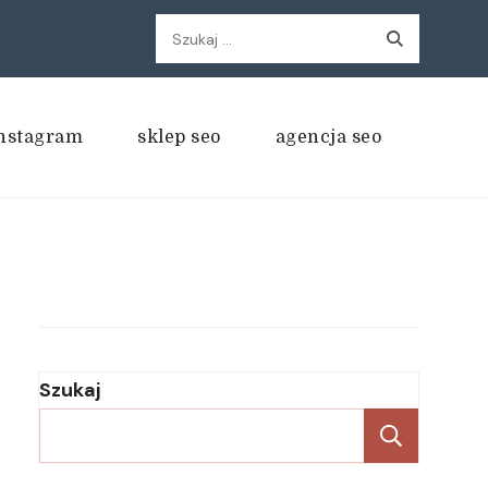
Szukaj:
nstagram
sklep seo
agencja seo
Szukaj
Szukaj