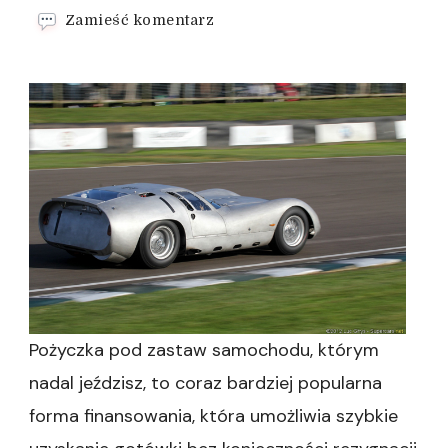
we
Zamieść komentarz
wpisie
Pożyczka
na
samochód
bez
baz
Pożyczka pod zastaw samochodu, którym
nadal jeździsz, to coraz bardziej popularna
forma finansowania, która umożliwia szybkie