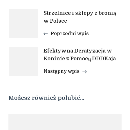
Nawigacja
Strzelnice i sklepy z bronią
w Polsce
wpisu
Poprzedni wpis
Efektywna Deratyzacja w
Koninie z Pomocą DDDKaja
Następny wpis
Możesz również polubić…