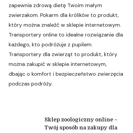
–
zapewnia zdrową dietę Twoim małym
Sprawdzone
akcesoria
zwierzakom. Pokarm dla królików to produkt,
w
który można znaleźć w sklepie internetowym.
promocjach|Sklep
internetowy
Transportery online to idealne rozwiązanie dla
–
każdego, kto podróżuje z pupilem.
Szeroka
gama
Transportery dla zwierząt to produkt, który
dla
można zakupić w sklepie internetowym,
Twojego
gryzonia|Sklep
dbając o komfort i bezpieczeństwo zwierzęcia
zoologiczny
–
podczas podróży.
Odkryj
produkty,
które
spełnią
oczekiwania
Nawigacja
Sklep zoologiczny online –
Twojego
pupila|Sklep
Twój sposób na zakupy dla
internetowy