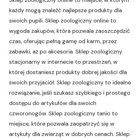
Sklep zoologiczny online to miejsce, w którym
w
sieci
każdy mogą znaleźć najlepsze produkty dla
–
swoich pupili. Sklep zoologiczny online to
Najlepsze
produkty
wygoda zakupów, która pozwala zaoszczędzić
dla
czas, oferując pełną gamę od karm, przez
gryzoni|Wybór
w
zabawki, aż po akcesoria. Sklep zoologiczny
sklepie
zoologicznym
stacjonarny w internecie to przestrzeń, w
–
której dostaniesz produkty dobrej jakości dla
Jakie
produkty
swoich przyjaciół. Sklep zoologiczny to idealne
wybrać|Sklep
rozwiązanie, jeśli szukasz szybkiego i prostego
zoologiczny
–
dostępu do artykułów dla swoich
Najwyższa
czworonogów. Sklep zoologiczny tanio to
jakość
w
miejsce, które pozwala zaopatrzyć się w
promocjach|Sklep
zoologiczny
artykuły dla zwierząt w dobrych cenach. Sklep
–