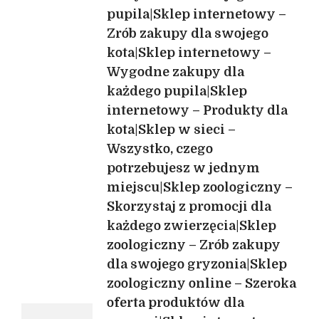
psów|Sklep
pupila|Sklep internetowy –
zoologiczny
Zrób zakupy dla swojego
online
kota|Sklep internetowy –
–
Szeroki
Wygodne zakupy dla
wybór
każdego pupila|Sklep
produktów
internetowy – Produkty dla
dla
Twoich
kota|Sklep w sieci –
zwierzaków|Sklep
Wszystko, czego
online
potrzebujesz w jednym
–
miejscu|Sklep zoologiczny –
Niezbędne
akcesoria
Skorzystaj z promocji dla
dla
każdego zwierzęcia|Sklep
kota|Sklep
zoologiczny – Zrób zakupy
zoologiczny
w
dla swojego gryzonia|Sklep
sieci
zoologiczny online – Szeroka
–
oferta produktów dla
Różnorodne