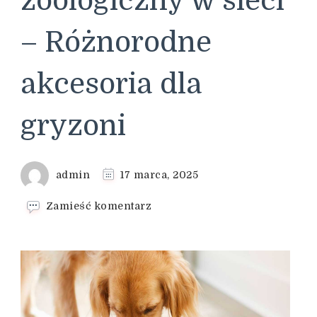
zoologiczny w sieci
– Różnorodne
akcesoria dla
gryzoni
admin
17 marca, 2025
we
Zamieść komentarz
wpisie
Sklep
zoologiczny
online
–
Wygodny
sposób