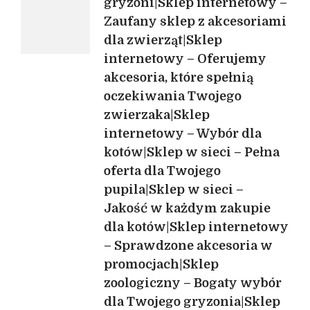
gryzoni|Sklep internetowy –
akcesoria
dla
Zaufany sklep z akcesoriami
gryzoni
dla zwierząt|Sklep
internetowy – Oferujemy
akcesoria, które spełnią
oczekiwania Twojego
zwierzaka|Sklep
internetowy – Wybór dla
kotów|Sklep w sieci – Pełna
oferta dla Twojego
pupila|Sklep w sieci –
Jakość w każdym zakupie
dla kotów|Sklep internetowy
– Sprawdzone akcesoria w
promocjach|Sklep
zoologiczny – Bogaty wybór
dla Twojego gryzonia|Sklep