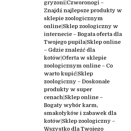
gryzoni|Czworonogi –
wpisu
–
Znajdź najlepsze produkty w
Zakupy
dla
sklepie zoologicznym
każdego
online|Sklep zoologiczny w
miłośnika
internecie – Bogata oferta dla
zwierząt|Sklep
Twojego pupila|Sklep online
w
sieci
– Gdzie znaleźć dla
–
kotów|Oferta w sklepie
Dla
zoologicznym online – Co
Twojego
pupila
warto kupić|Sklep
w
zoologiczny – Doskonałe
jednym
produkty w super
miejscu|Sklep
cenach|Sklep online –
zoologiczny
–
Bogaty wybór karm,
Poradnik
smakołyków i zabawek dla
w
kotów|Sklep zoologiczny –
zakupach
dla
Wszystko dla Twojego