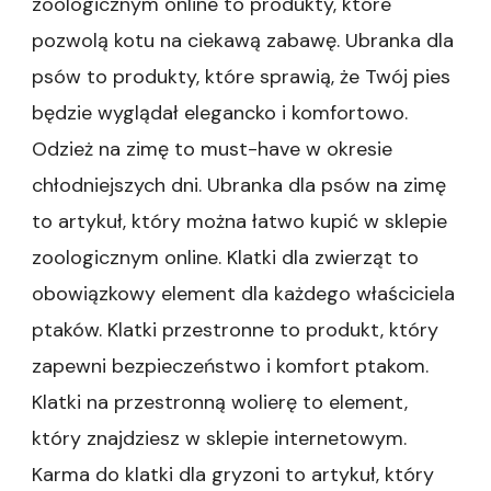
zoologicznym online to produkty, które
Najlepsze
produkty
pozwolą kotu na ciekawą zabawę. Ubranka dla
dla
psów to produkty, które sprawią, że Twój pies
kotów|Sklep
zoologiczny
będzie wyglądał elegancko i komfortowo.
–
Odzież na zimę to must-have w okresie
Pełna
oferta
chłodniejszych dni. Ubranka dla psów na zimę
dla
to artykuł, który można łatwo kupić w sklepie
Twojego
pupila|Sklep
zoologicznym online. Klatki dla zwierząt to
w
sieci
obowiązkowy element dla każdego właściciela
–
ptaków. Klatki przestronne to produkt, który
Wygoda
w
zapewni bezpieczeństwo i komfort ptakom.
każdym
Klatki na przestronną wolierę to element,
zakupie
dla
który znajdziesz w sklepie internetowym.
gryzoni|Sklep
Karma do klatki dla gryzoni to artykuł, który
zoologiczny