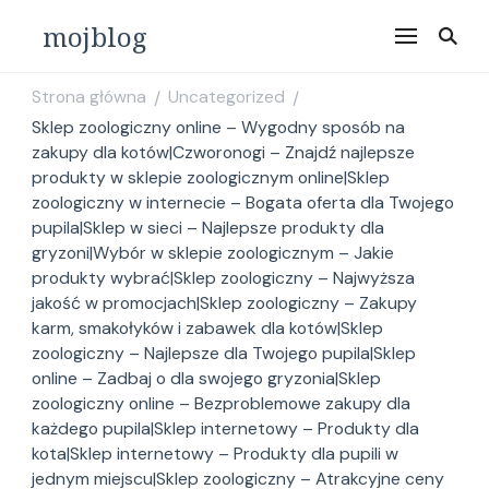
mojblog
Strona główna
Uncategorized
/
/
Sklep zoologiczny online – Wygodny sposób na
zakupy dla kotów|Czworonogi – Znajdź najlepsze
produkty w sklepie zoologicznym online|Sklep
zoologiczny w internecie – Bogata oferta dla Twojego
pupila|Sklep w sieci – Najlepsze produkty dla
gryzoni|Wybór w sklepie zoologicznym – Jakie
produkty wybrać|Sklep zoologiczny – Najwyższa
jakość w promocjach|Sklep zoologiczny – Zakupy
karm, smakołyków i zabawek dla kotów|Sklep
zoologiczny – Najlepsze dla Twojego pupila|Sklep
online – Zadbaj o dla swojego gryzonia|Sklep
zoologiczny online – Bezproblemowe zakupy dla
każdego pupila|Sklep internetowy – Produkty dla
kota|Sklep internetowy – Produkty dla pupili w
jednym miejscu|Sklep zoologiczny – Atrakcyjne ceny