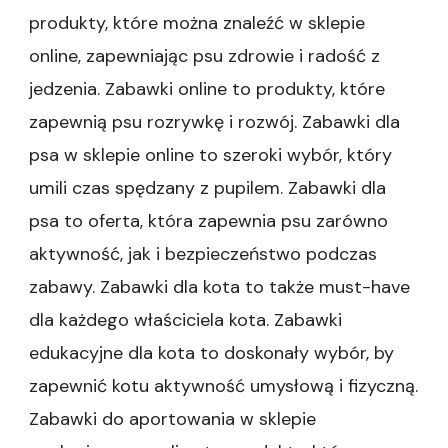
internetowy
produkty, które można znaleźć w sklepie
–
online, zapewniając psu zdrowie i radość z
Idealne
miejsce
jedzenia. Zabawki online to produkty, które
z
zapewnią psu rozrywkę i rozwój. Zabawki dla
akcesoriami
dla
psa w sklepie online to szeroki wybór, który
zwierząt|Sklep
umili czas spędzany z pupilem. Zabawki dla
zoologiczny
online
psa to oferta, która zapewnia psu zarówno
–
Zadbaj
aktywność, jak i bezpieczeństwo podczas
o
zabawy. Zabawki dla kota to także must-have
akcesoria,
które
dla każdego właściciela kota. Zabawki
spełnią
edukacyjne dla kota to doskonały wybór, by
oczekiwania
Twojego
zapewnić kotu aktywność umysłową i fizyczną.
zwierzaka|Sklep
Zabawki do aportowania w sklepie
internetowy
–