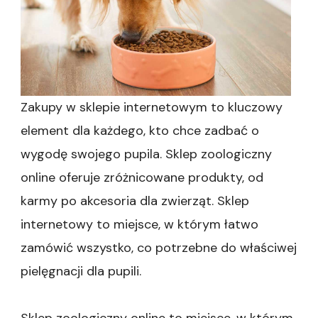
na
zakupy
dla
kotów|Czworonogi
–
Znajdź
najlepsze
Zakupy w sklepie internetowym to kluczowy
produkty
w
element dla każdego, kto chce zadbać o
sklepie
wygodę swojego pupila. Sklep zoologiczny
zoologicznym
online|Sklep
online oferuje zróżnicowane produkty, od
zoologiczny
karmy po akcesoria dla zwierząt. Sklep
w
internecie
internetowy to miejsce, w którym łatwo
–
zamówić wszystko, co potrzebne do właściwej
Bogata
oferta
pielęgnacji dla pupili.
dla
Twojego
pupila|Sklep