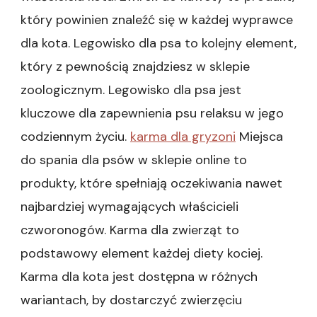
online
który powinien znaleźć się w każdej wyprawce
–
Bezproblemowe
dla kota. Legowisko dla psa to kolejny element,
zakupy
który z pewnością znajdziesz w sklepie
dla
każdego
zoologicznym. Legowisko dla psa jest
pupila|Sklep
kluczowe dla zapewnienia psu relaksu w jego
internetowy
–
codziennym życiu.
karma dla gryzoni
Miejsca
Produkty
dla
do spania dla psów w sklepie online to
kota|Sklep
produkty, które spełniają oczekiwania nawet
internetowy
–
najbardziej wymagających właścicieli
Produkty
czworonogów. Karma dla zwierząt to
dla
pupili
podstawowy element każdej diety kociej.
w
Karma dla kota jest dostępna w różnych
jednym
miejscu|Sklep
wariantach, by dostarczyć zwierzęciu
zoologiczny