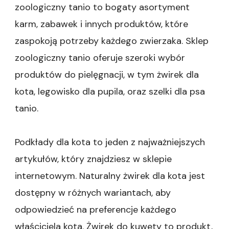
zoologiczny tanio to bogaty asortyment
Zakupy
karm,
karm, zabawek i innych produktów, które
smakołyków
zaspokoją potrzeby każdego zwierzaka. Sklep
i
zabawek
zoologiczny tanio oferuje szeroki wybór
dla
produktów do pielęgnacji, w tym żwirek dla
kotów|Sklep
zoologiczny
kota, legowisko dla pupila, oraz szelki dla psa
–
Najlepsze
tanio.
dla
Twojego
pupila|Sklep
Podkłady dla kota to jeden z najważniejszych
online
artykułów, który znajdziesz w sklepie
–
Zadbaj
internetowym. Naturalny żwirek dla kota jest
o
dostępny w różnych wariantach, aby
dla
swojego
odpowiedzieć na preferencje każdego
gryzonia|Sklep
zoologiczny
właściciela kota. Żwirek do kuwety to produkt,