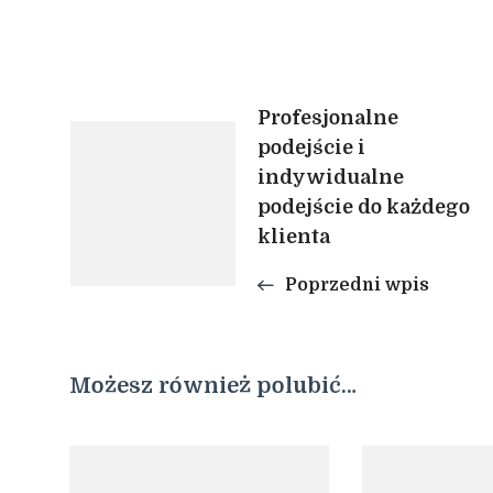
Nawigacja
Profesjonalne
podejście i
indywidualne
wpisu
podejście do każdego
klienta
Poprzedni wpis
Możesz również polubić…