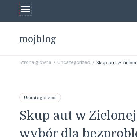
mojblog
Strona główna
Uncategorized
Skup aut w Zielon
/
/
Uncategorized
Skup aut w Zielone
wybór dla bezprobl