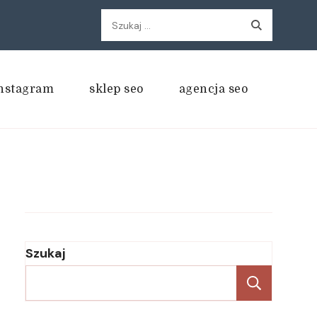
Szukaj:
nstagram
sklep seo
agencja seo
Szukaj
Szukaj