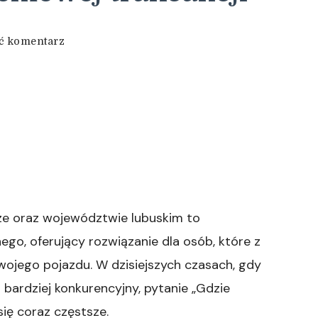
we
ć komentarz
wpisie
Skup
aut
w
Zielonej
Górze:
Właściwy
wybór
dla
bezproblemowej
transakcji
e oraz województwie lubuskim to
o, oferujący rozwiązanie dla osób, które z
ojego pojazdu. W dzisiejszych czasach, gdy
bardziej konkurencyjny, pytanie „Gdzie
ię coraz częstsze.