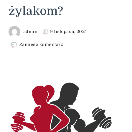
żylakom?
admin
9 listopada, 2024
we
Zamieść komentarz
wpisie
Suplementy
na
zdrowie
nóg
–
czy
można
zapobiegać
żylakom?