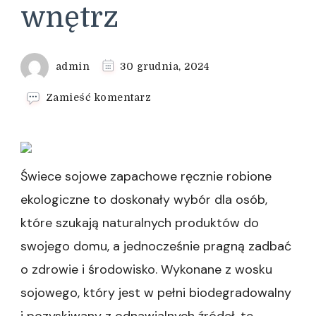
wnętrz
admin
30 grudnia, 2024
we
Zamieść komentarz
wpisie
Świece
sojowe
jako
element
Świece sojowe zapachowe ręcznie robione
dekoracyjny
ekologiczne to doskonały wybór dla osób,
wnętrz
które szukają naturalnych produktów do
swojego domu, a jednocześnie pragną zadbać
o zdrowie i środowisko. Wykonane z wosku
sojowego, który jest w pełni biodegradowalny