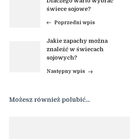
Nawigacja
Dlaczego warto wybrać
świece sojowe?
wpisu
Poprzedni wpis
Jakie zapachy można
znaleźć w świecach
sojowych?
Następny wpis
Możesz również polubić…