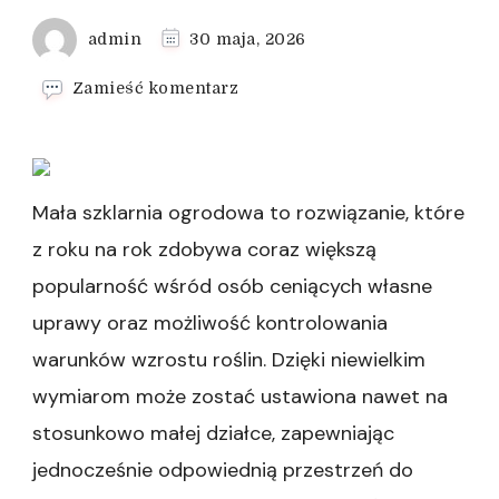
admin
30 maja, 2026
we
Zamieść komentarz
wpisie
Szklarnia
ogrodowa
jako
sposób
Mała szklarnia ogrodowa to rozwiązanie, które
na
z roku na rok zdobywa coraz większą
obfite
plony
popularność wśród osób ceniących własne
uprawy oraz możliwość kontrolowania
warunków wzrostu roślin. Dzięki niewielkim
wymiarom może zostać ustawiona nawet na
stosunkowo małej działce, zapewniając
jednocześnie odpowiednią przestrzeń do