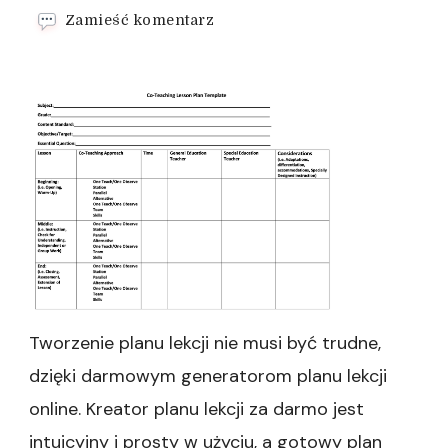
we
Zamieść komentarz
wpisie
Tworzenie
planu
lekcji
w
sieci
Tworzenie planu lekcji nie musi być trudne,
dzięki darmowym generatorom planu lekcji
online. Kreator planu lekcji za darmo jest
intuicyjny i prosty w użyciu, a gotowy plan