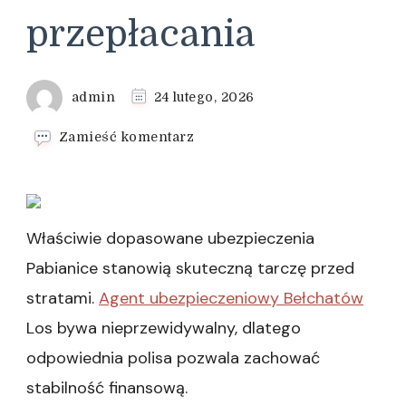
przepłacania
admin
24 lutego, 2026
we
Zamieść komentarz
wpisie
Ubezpieczenie
samochodu
Pabianice
bez
Właściwie dopasowane ubezpieczenia
przepłacania
Pabianice stanowią skuteczną tarczę przed
stratami.
Agent ubezpieczeniowy Bełchatów
Los bywa nieprzewidywalny, dlatego
odpowiednia polisa pozwala zachować
stabilność finansową.