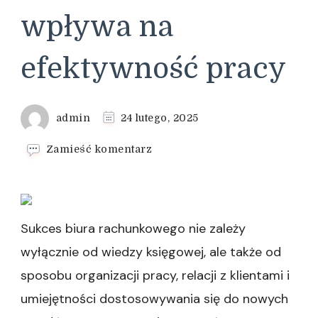
wpływa na
efektywność pracy
admin
24 lutego, 2025
we
Zamieść komentarz
wpisie
W
jaki
sposób
automatyzacja
Sukces biura rachunkowego nie zależy
księgowości
wyłącznie od wiedzy księgowej, ale także od
wpływa
na
sposobu organizacji pracy, relacji z klientami i
efektywność
umiejętności dostosowywania się do nowych
pracy