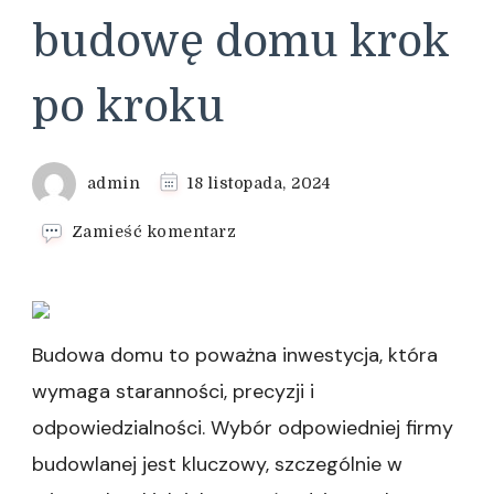
budowę domu krok
po kroku
admin
18 listopada, 2024
we
Zamieść komentarz
wpisie
Wybór
generalnego
wykonawcy
–
Budowa domu to poważna inwestycja, która
jak
wymaga staranności, precyzji i
zaplanować
budowę
odpowiedzialności. Wybór odpowiedniej firmy
domu
budowlanej jest kluczowy, szczególnie w
krok
po