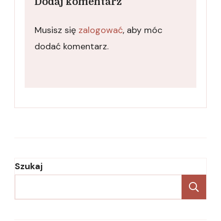
Dodaj komentarz
Musisz się
zalogować
, aby móc
dodać komentarz.
Szukaj
Sz