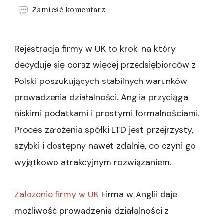
we
Zamieść komentarz
wpisie
Zakładanie
firmy
Rejestracja firmy w UK to krok, na który
w
Wielkiej
decyduje się coraz więcej przedsiębiorców z
Brytanii
Polski poszukujących stabilnych warunków
prowadzenia działalności. Anglia przyciąga
niskimi podatkami i prostymi formalnościami.
Proces założenia spółki LTD jest przejrzysty,
szybki i dostępny nawet zdalnie, co czyni go
wyjątkowo atrakcyjnym rozwiązaniem.
Założenie firmy w UK
Firma w Anglii daje
możliwość prowadzenia działalności z