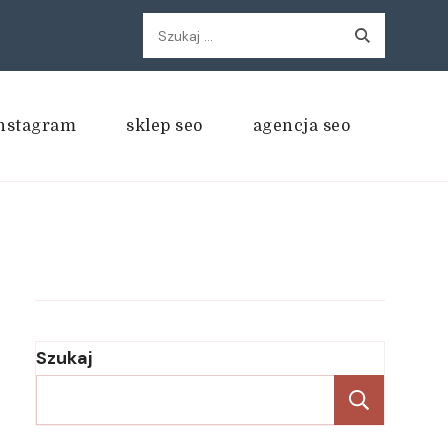
Szukaj:
nstagram
sklep seo
agencja seo
Szukaj
Szukaj