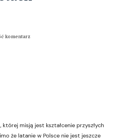
we
ść komentarz
wpisie
Zdobywaj
Doświadczenie
na
Popularnych
Samolotach
Turystycznych
której misją jest kształcenie przyszłych
mo że latanie w Polsce nie jest jeszcze