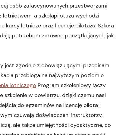
ięcej osób zafascynowanych przestworzami
z lotnictwem, a szkolapilotazu wychodzi
kursy lotnicze oraz licencje pilotażu. Szkoła
adają potrzebom zarówno początkujących, jak
ny jest zgodnie z obowiązującymi przepisami
ukacja przebiega na najwyższym poziomie
nia lotniczego
Program szkoleniowy łączy
 szkolenie w powietrzu, dzięki czemu nasi
jścia do egzaminów na licencję pilota i
wym czuwają doświadczeni instruktorzy,
niczą, ale także umiejętności dydaktyczne, co
jonalne podejście na każdym etapie nauki.