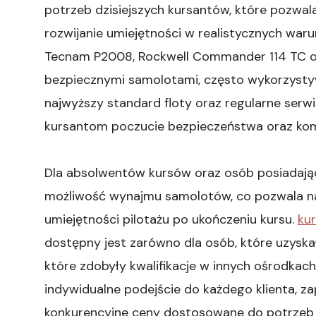
potrzeb dzisiejszych kursantów, które pozwalaj
rozwijanie umiejętności w realistycznych waru
Tecnam P2008, Rockwell Commander 114 TC or
bezpiecznymi samolotami, często wykorzysty
najwyższy standard floty oraz regularne ser
kursantom poczucie bezpieczeństwa oraz kom
Dla absolwentów kursów oraz osób posiadający
możliwość wynajmu samolotów, co pozwala na 
umiejętności pilotażu po ukończeniu kursu.
kur
dostępny jest zarówno dla osób, które uzyskały 
które zdobyły kwalifikacje w innych ośrodka
indywidualne podejście do każdego klienta, za
konkurencyjne ceny dostosowane do potrzeb