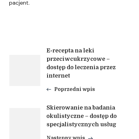
pacjent.
Nawigacja
E-recepta na leki
przeciwcukrzycowe –
dostęp do leczenia przez
wpisu
internet
Poprzedni wpis
Skierowanie na badania
okulistyczne – dostęp do
specjalistycznych usług
Następny wpis