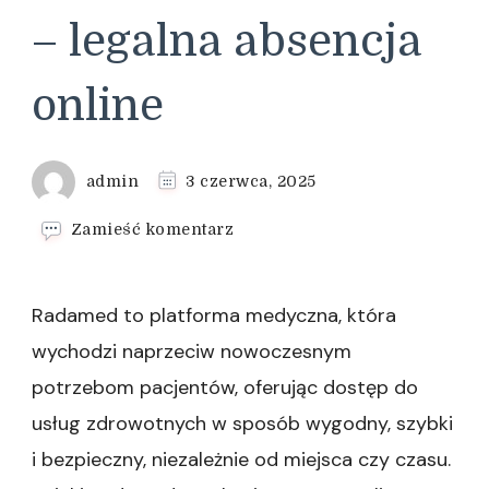
– legalna absencja
online
admin
3 czerwca, 2025
we
Zamieść komentarz
wpisie
Zwolnienie
lekarskie
Radamed to platforma medyczna, która
na
wakacje
wychodzi naprzeciw nowoczesnym
za
potrzebom pacjentów, oferując dostęp do
granicą
–
usług zdrowotnych w sposób wygodny, szybki
legalna
i bezpieczny, niezależnie od miejsca czy czasu.
absencja
online