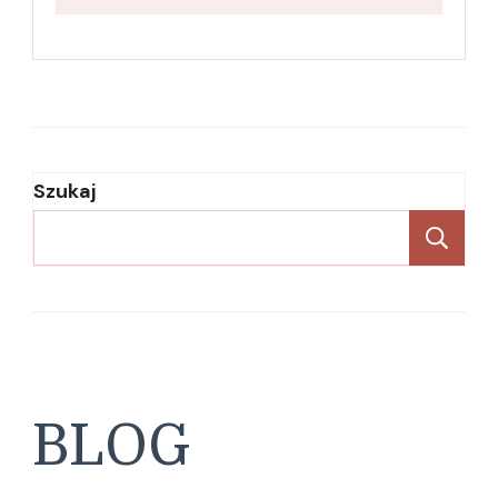
Szukaj
Sz
BLOG