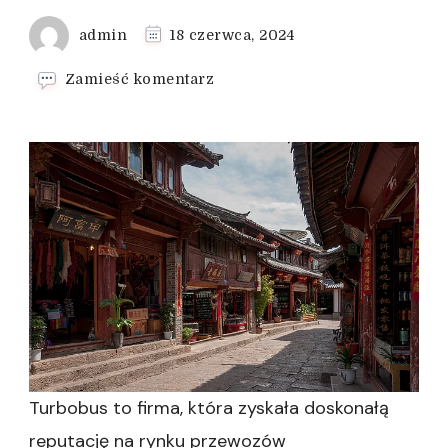
admin
18 czerwca, 2024
we
Zamieść komentarz
wpisie
Konkurencyjne
ceny
przewozów
Turbobus
Turbobus to firma, która zyskała doskonałą
reputację na rynku przewozów