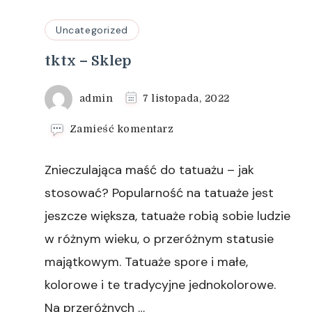
Uncategorized
tktx – Sklep
admin
7 listopada, 2022
we
Zamieść komentarz
wpisie
tktx
Znieczulająca maść do tatuażu – jak
–
Sklep
stosować? Popularność na tatuaże jest
jeszcze większa, tatuaże robią sobie ludzie
w różnym wieku, o przeróżnym statusie
majątkowym. Tatuaże spore i małe,
kolorowe i te tradycyjne jednokolorowe.
Na przeróżnych …