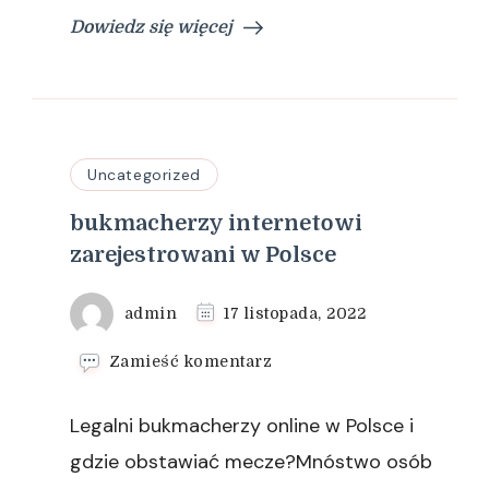
Dowiedz się więcej
Uncategorized
bukmacherzy internetowi
zarejestrowani w Polsce
admin
17 listopada, 2022
we
Zamieść komentarz
wpisie
bukmacherzy
Legalni bukmacherzy online w Polsce i
internetowi
zarejestrowani
gdzie obstawiać mecze?Mnóstwo osób
w