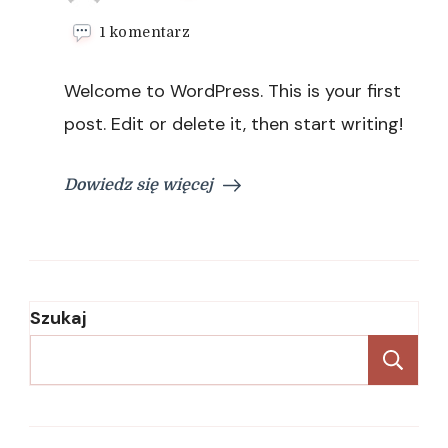
do
1 komentarz
Hello
world!
Welcome to WordPress. This is your first
post. Edit or delete it, then start writing!
Dowiedz się więcej
Szukaj
Sz