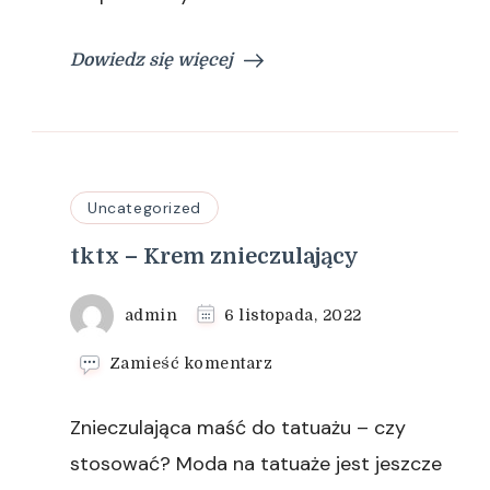
Dowiedz się więcej
Uncategorized
tktx – Krem znieczulający
admin
6 listopada, 2022
we
Zamieść komentarz
wpisie
tktx
Znieczulająca maść do tatuażu – czy
–
Krem
stosować? Moda na tatuaże jest jeszcze
znieczulający