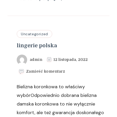
Uncategorized
lingerie polska
admin
12 listopada, 2022
we
Zamieść komentarz
wpisie
lingerie
Bielizna koronkowa to właściwy
polska
wybórOdpowiednio dobrana bielizna
damska koronkowa to nie wyłącznie
komfort, ale też gwarancja doskonałego