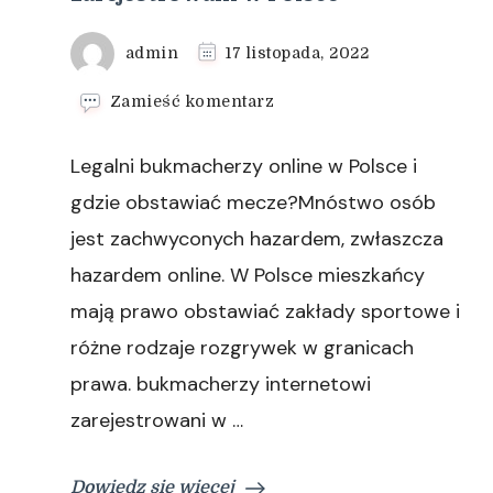
admin
17 listopada, 2022
we
Zamieść komentarz
wpisie
bukmacherzy
Legalni bukmacherzy online w Polsce i
internetowi
zarejestrowani
gdzie obstawiać mecze?Mnóstwo osób
w
jest zachwyconych hazardem, zwłaszcza
Polsce
hazardem online. W Polsce mieszkańcy
mają prawo obstawiać zakłady sportowe i
różne rodzaje rozgrywek w granicach
prawa. bukmacherzy internetowi
zarejestrowani w …
Dowiedz się więcej