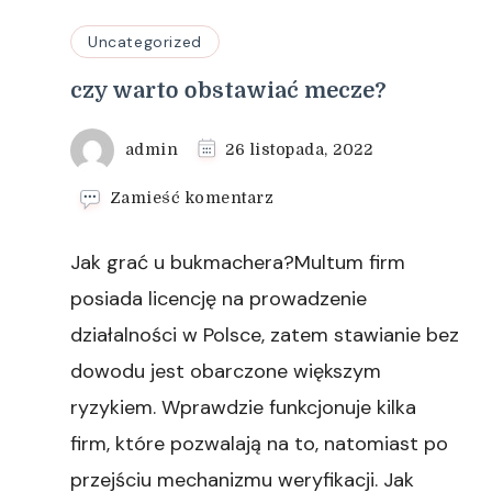
Uncategorized
czy warto obstawiać mecze?
admin
26 listopada, 2022
we
Zamieść komentarz
wpisie
czy
Jak grać u bukmachera?Multum firm
warto
obstawiać
posiada licencję na prowadzenie
mecze?
działalności w Polsce, zatem stawianie bez
dowodu jest obarczone większym
ryzykiem. Wprawdzie funkcjonuje kilka
firm, które pozwalają na to, natomiast po
przejściu mechanizmu weryfikacji. Jak