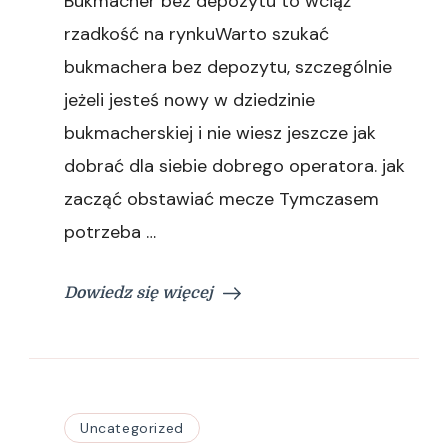
Bukmacher bez depozytu to wciąż
–
kto
rzadkość na rynkuWarto szukać
to?
bukmachera bez depozytu, szczególnie
Lista
legalnych
jeżeli jesteś nowy w dziedzinie
bukmacherów
bukmacherskiej i nie wiesz jeszcze jak
dobrać dla siebie dobrego operatora. jak
zacząć obstawiać mecze Tymczasem
potrzeba …
Dowiedz się więcej
Uncategorized