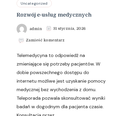
Uncategorized
Rozwój e-usług medycznych
admin
31 stycznia, 2026
we
Zamieść komentarz
wpisie
Rozwój
Telemedycyna to odpowiedź na
e-
usług
zmieniające się potrzeby pacjentów. W
medycznych
dobie powszechnego dostępu do
internetu możliwe jest uzyskanie pomocy
medycznej bez wychodzenia z domu.
Teleporada pozwala skonsultować wyniki
badań w dogodnym dla pacjenta czasie.
Konsultacja przez …