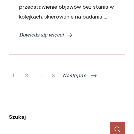
przedstawienie objawów bez stania w
kolejkach. skierowanie na badania …
Dowiedz się więcej
Nawigacja
Strona
Strona
Strona
1
2
…
8
Następne
po
wpisach
Szukaj
Sz