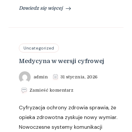
Dowiedz się więcej
Uncategorized
Medycyna w wersji cyfrowej
admin
31 stycznia, 2026
we
Zamieść komentarz
wpisie
Medycyna
Cyfryzacja ochrony zdrowia sprawia, że
w
wersji
opieka zdrowotna zyskuje nowy wymiar.
cyfrowej
Nowoczesne systemy komunikacji