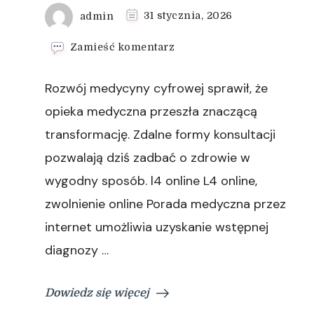
admin
31 stycznia, 2026
we
Zamieść komentarz
wpisie
Choroba
Rozwój medycyny cyfrowej sprawił, że
a
formalności
opieka medyczna przeszła znaczącą
–
transformację. Zdalne formy konsultacji
jak
załatwić
pozwalają dziś zadbać o zdrowie w
je
wygodny sposób. l4 online L4 online,
online
zwolnienie online Porada medyczna przez
internet umożliwia uzyskanie wstępnej
diagnozy …
Dowiedz się więcej