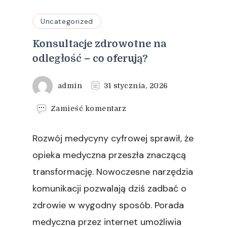
Uncategorized
Konsultacje zdrowotne na
odległość – co oferują?
admin
31 stycznia, 2026
we
Zamieść komentarz
wpisie
Konsultacje
Rozwój medycyny cyfrowej sprawił, że
zdrowotne
na
opieka medyczna przeszła znaczącą
odległość
transformację. Nowoczesne narzędzia
–
co
komunikacji pozwalają dziś zadbać o
oferują?
zdrowie w wygodny sposób. Porada
medyczna przez internet umożliwia