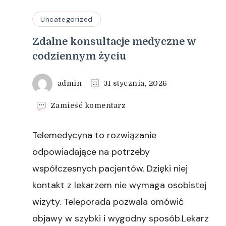
Uncategorized
Zdalne konsultacje medyczne w
codziennym życiu
admin
31 stycznia, 2026
we
Zamieść komentarz
wpisie
Zdalne
Telemedycyna to rozwiązanie
konsultacje
medyczne
odpowiadające na potrzeby
w
współczesnych pacjentów. Dzięki niej
codziennym
życiu
kontakt z lekarzem nie wymaga osobistej
wizyty. Teleporada pozwala omówić
objawy w szybki i wygodny sposób.Lekarz