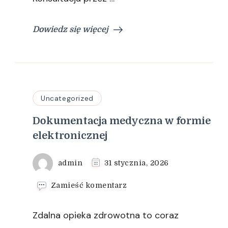
Dowiedz się więcej
Uncategorized
Dokumentacja medyczna w formie
elektronicznej
admin
31 stycznia, 2026
we
Zamieść komentarz
wpisie
Dokumentacja
Zdalna opieka zdrowotna to coraz
medyczna
w