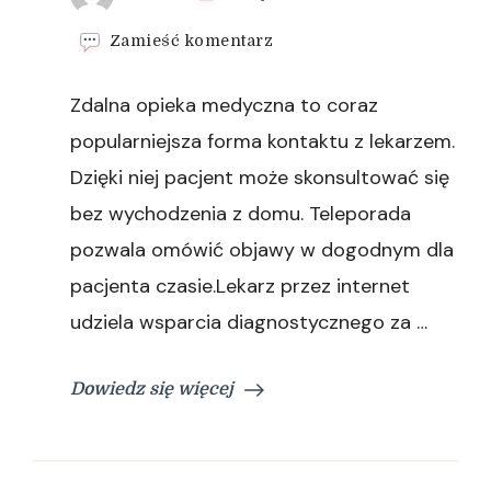
we
Zamieść komentarz
wpisie
Dokumentacja
Zdalna opieka medyczna to coraz
medyczna
online
popularniejsza forma kontaktu z lekarzem.
–
Dzięki niej pacjent może skonsultować się
wygodne
rozwiązanie
bez wychodzenia z domu. Teleporada
pozwala omówić objawy w dogodnym dla
pacjenta czasie.Lekarz przez internet
udziela wsparcia diagnostycznego za …
Dowiedz się więcej