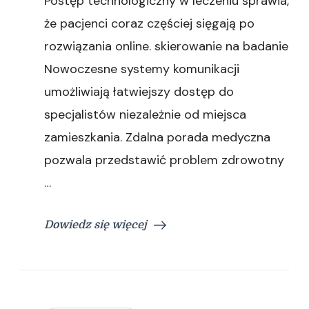
Postęp technologiczny w leczeniu sprawia,
w
wersji
że pacjenci coraz częściej sięgają po
cyfrowej
rozwiązania online. skierowanie na badanie
Nowoczesne systemy komunikacji
umożliwiają łatwiejszy dostęp do
specjalistów niezależnie od miejsca
zamieszkania. Zdalna porada medyczna
pozwala przedstawić problem zdrowotny
…
Dowiedz się więcej