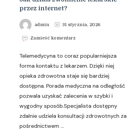
przez internet?
admin
31 stycznia, 2026
we
Zamieść komentarz
wpisie
Jak
Telemedycyna to coraz popularniejsza
działa
zwolnienie
forma kontaktu z lekarzem. Dzięki niej
lekarskie
opieka zdrowotna staje się bardziej
przez
internet?
dostępna. Porada medyczna na odległość
pozwala uzyskać zalecenia w szybki i
wygodny sposób.Specjalista dostępny
zdalnie udziela konsultacji zdrowotnych za
pośrednictwem …