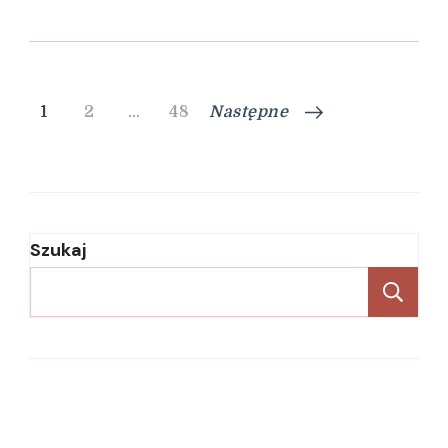
Nawigacja
Strona
Strona
Strona
1
2
…
48
Następne
po
wpisach
Szukaj
Sz