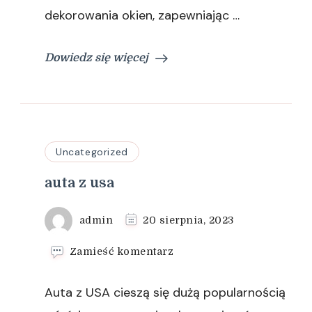
dekorowania okien, zapewniając …
Dowiedz się więcej
Uncategorized
auta z usa
admin
20 sierpnia, 2023
we
Zamieść komentarz
wpisie
auta
Auta z USA cieszą się dużą popularnością
z
usa