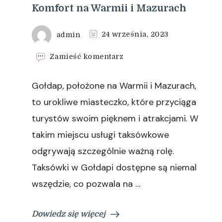
Komfort na Warmii i Mazurach
admin
24 września, 2023
we
Zamieść komentarz
wpisie
Taksówki
Gołdap, położone na Warmii i Mazurach,
w
Gołdapi:
to urokliwe miasteczko, które przyciąga
Mobilność
turystów swoim pięknem i atrakcjami. W
i
Komfort
takim miejscu usługi taksówkowe
na
odgrywają szczególnie ważną rolę.
Warmii
i
Taksówki w Gołdapi dostępne są niemal
Mazurach
wszędzie, co pozwala na …
Dowiedz się więcej