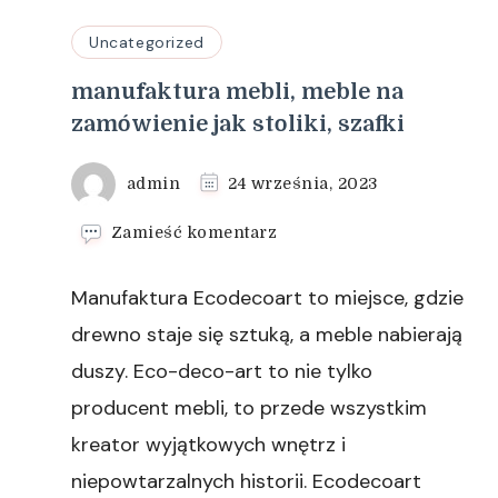
Uncategorized
manufaktura mebli, meble na
zamówienie jak stoliki, szafki
admin
24 września, 2023
we
Zamieść komentarz
wpisie
manufaktura
Manufaktura Ecodecoart to miejsce, gdzie
mebli,
meble
drewno staje się sztuką, a meble nabierają
na
duszy. Eco-deco-art to nie tylko
zamówienie
jak
producent mebli, to przede wszystkim
stoliki,
kreator wyjątkowych wnętrz i
szafki
niepowtarzalnych historii. Ecodecoart