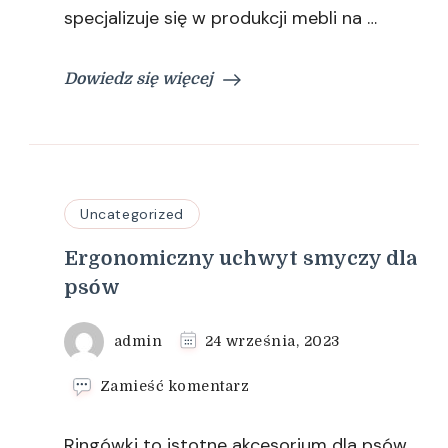
specjalizuje się w produkcji mebli na …
Dowiedz się więcej
Uncategorized
Ergonomiczny uchwyt smyczy dla
psów
admin
24 września, 2023
we
Zamieść komentarz
wpisie
Ergonomiczny
Ringówki to istotne akcesorium dla psów
uchwyt