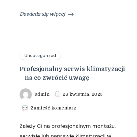
Dowiedz się więcej
Uncategorized
Profesjonalny serwis klimatyzacji
– na co zwrócić uwagę
admin
26 kwietnia, 2025
we
Zamieść komentarz
wpisie
Profesjonalny
Zależy Ci na profesjonalnym montażu,
serwis
klimatyzacji
serwisie lub naprawie klimatyzacji w