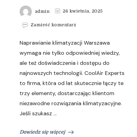
admin
26 kwietnia, 2025
we
Zamieść komentarz
wpisie
Kiedy
Naprawianie klimatyzacji Warszawa
najlepiej
zdecydować
wymaga nie tylko odpowiedniej wiedzy,
się
ale też doświadczenia i dostępu do
na
montaż
najnowszych technologii. CoolAir Experts
klimatyzacji
to firma, która od lat skutecznie łączy te
w
Warszawie
trzy elementy, dostarczając klientom
niezawodne rozwiązania klimatyzacyjne.
Jeśli szukasz …
Dowiedz się więcej