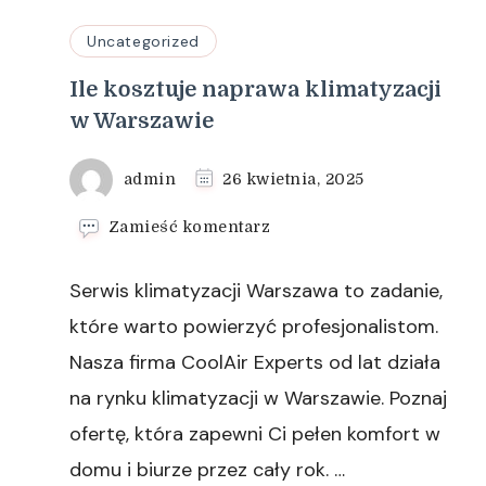
Uncategorized
Ile kosztuje naprawa klimatyzacji
w Warszawie
admin
26 kwietnia, 2025
we
Zamieść komentarz
wpisie
Ile
Serwis klimatyzacji Warszawa to zadanie,
kosztuje
naprawa
które warto powierzyć profesjonalistom.
klimatyzacji
Nasza firma CoolAir Experts od lat działa
w
Warszawie
na rynku klimatyzacji w Warszawie. Poznaj
ofertę, która zapewni Ci pełen komfort w
domu i biurze przez cały rok. …