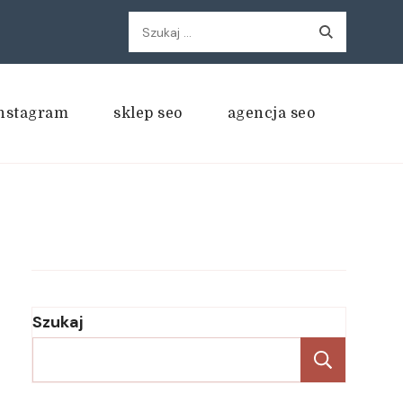
Szukaj:
nstagram
sklep seo
agencja seo
Szukaj
Szukaj