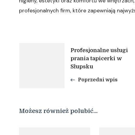
higieny, estetyki oraz komfortu we wnętrzach,
profesjonalnych firm, które zapewniają najwyżs
Nawigacja
Profesjonalne usługi
prania tapicerki w
wpisu
Słupsku
Poprzedni wpis
Możesz również polubić…