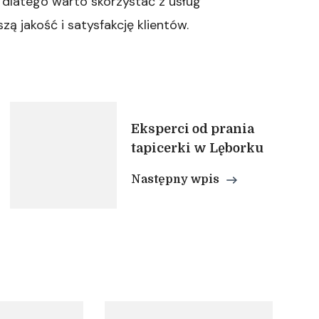
 dlatego warto skorzystać z usług
zą jakość i satysfakcję klientów.
Eksperci od prania
tapicerki w Lęborku
Następny wpis