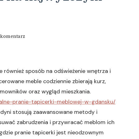
we
 komentarz
wpisie
Czyszczenie
wykładzin
w
Gdyni:
ale również sposób na odświeżenie wnętrza i
Profesjonalne
erowane meble codziennie zbierają kurz,
usługi
na
omowników oraz wygląd mieszkania.
najwyższym
onalne-pranie-tapicerki-meblowej-w-gdansku/
poziomie
w Gdyni stosują zaawansowane metody i
 usuwać zabrudzenia i przywracać meblom ich
 gdzie pranie tapicerki jest nieodzownym