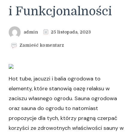
i Funkcjonalności
admin
25 listopada, 2023
we
Zamieść komentarz
wpisie
Deski
na
Ścianę:
Przemyślane
Hot tube, jacuzzi i balia ogrodowa to
Połączenie
elementy, które stanowią oazę relaksu w
Estetyki
i
zaciszu własnego ogrodu. Sauna ogrodowa
Funkcjonalności
oraz sauna do ogrodu to natomiast
propozycje dla tych, którzy pragną czerpać
korzyści ze zdrowotnych właściwości sauny w