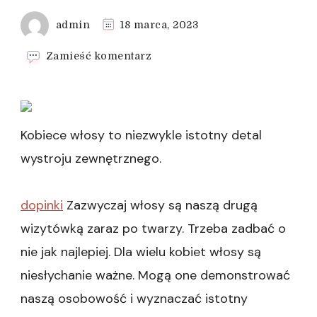
admin
18 marca, 2023
we
Zamieść komentarz
wpisie
doczepiany
kucyk
–
Sprawdź
Kobiece włosy to niezwykle istotny detal
znakomite
wystroju zewnętrznego.
pomysły
dopinki
Zazwyczaj włosy są naszą drugą
wizytówką zaraz po twarzy. Trzeba zadbać o
nie jak najlepiej. Dla wielu kobiet włosy są
niesłychanie ważne. Mogą one demonstrować
naszą osobowość i wyznaczać istotny