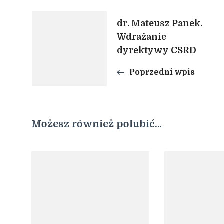
Nawigacja
dr. Mateusz Panek.
Wdrażanie
wpisu
dyrektywy CSRD
Poprzedni wpis
Możesz również polubić…