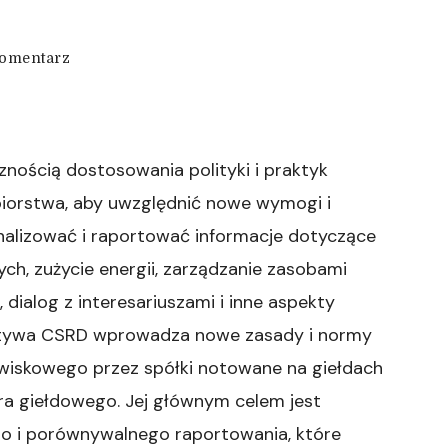
we
omentarz
wpisie
dr
Mateusz
Panek.
Wdrażanie
nością dostosowania polityki i praktyk
dyrektywy
iorstwa, aby uwzględnić nowe wymogi i
CSRD
nalizować i raportować informacje dotyczące
ych, zużycie energii, zarządzanie zasobami
 dialog z interesariuszami i inne aspekty
tywa CSRD wprowadza nowe zasady i normy
wiskowego przez spółki notowane na giełdach
ora giełdowego. Jej głównym celem jest
go i porównywalnego raportowania, które