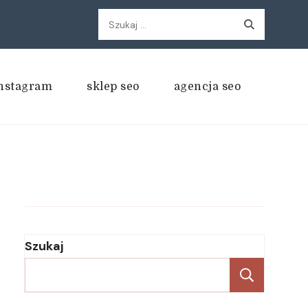
Szukaj:
nstagram
sklep seo
agencja seo
Szukaj
Szukaj