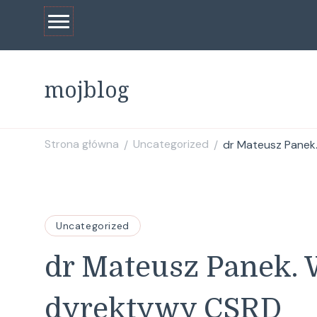
mojblog
Strona główna
Uncategorized
dr Mateusz Panek
/
/
Uncategorized
dr Mateusz Panek.
dyrektywy CSRD