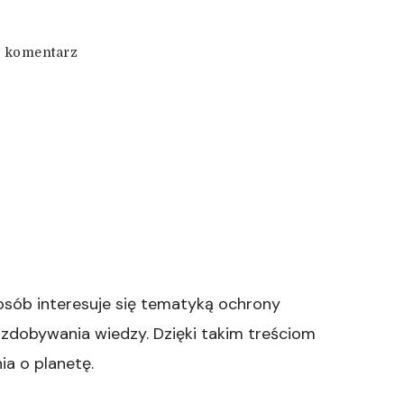
we
 komentarz
wpisie
Ekologiczne
rozwiązania
w
codziennym
życiu
 osób interesuje się tematyką ochrony
m zdobywania wiedzy. Dzięki takim treściom
ia o planetę.