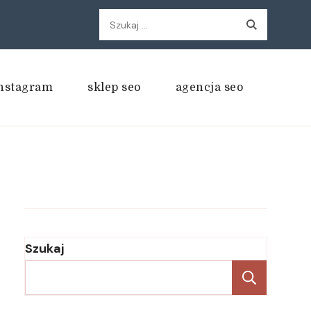
Szukaj:
nstagram
sklep seo
agencja seo
Szukaj
Szukaj