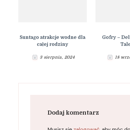
Suntago atrakcje wodne dla
Gofry – Del
całej rodziny
Tal
3 sierpnia, 2024
18 wrz
Dodaj komentarz
Musisz się
zalogować
, aby móc d