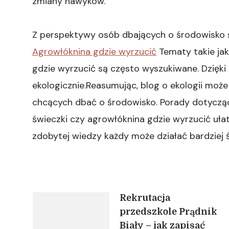
zmiany nawyków.
Z perspektywy osób dbających o środowisko s
Agrowłóknina gdzie wyrzucić
Tematy takie jak
gdzie wyrzucić są często wyszukiwane. Dzięki
ekologicznie.Reasumując, blog o ekologii mo
chcących dbać o środowisko. Porady dotyczą
świeczki czy agrowłóknina gdzie wyrzucić uła
zdobytej wiedzy każdy może działać bardziej 
Nawigacja
Rekrutacja
przedszkole Prądnik
Biały – jak zapisać