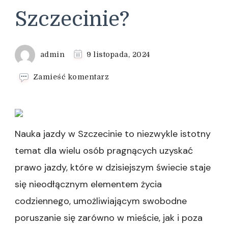
Szczecinie?
admin
9 listopada, 2024
we
Zamieść komentarz
wpisie
Jak
przygotować
się
do
Nauka jazdy w Szczecinie to niezwykle istotny
egzaminu
temat dla wielu osób pragnących uzyskać
na
prawo
prawo jazdy, które w dzisiejszym świecie staje
jazdy
się nieodłącznym elementem życia
w
Szczecinie?
codziennego, umożliwiającym swobodne
poruszanie się zarówno w mieście, jak i poza