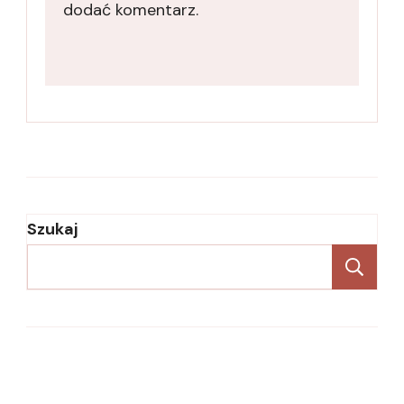
dodać komentarz.
Szukaj
Sz