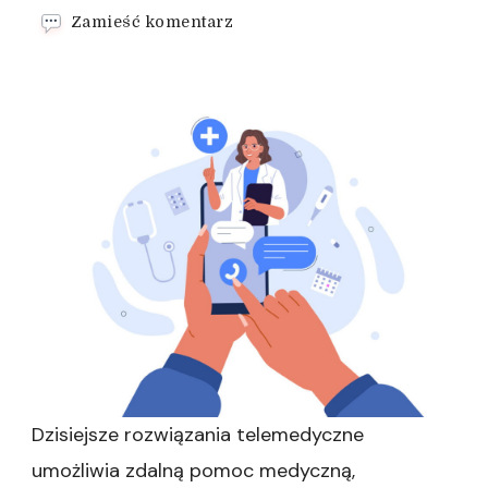
we
Zamieść komentarz
wpisie
Jak
uzyskać
e-
receptę
online?
Dzisiejsze rozwiązania telemedyczne
umożliwia zdalną pomoc medyczną,