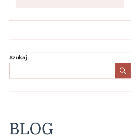
Szukaj
Sz
BLOG