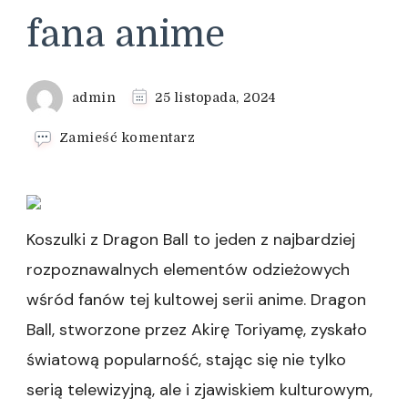
fana anime
admin
25 listopada, 2024
we
Zamieść komentarz
wpisie
Koszulka
z
Dragon
Ball
Koszulki z Dragon Ball to jeden z najbardziej
na
rozpoznawalnych elementów odzieżowych
prezent
–
wśród fanów tej kultowej serii anime. Dragon
Idealny
Ball, stworzone przez Akirę Toriyamę, zyskało
wybór
dla
światową popularność, stając się nie tylko
fana
anime
serią telewizyjną, ale i zjawiskiem kulturowym,