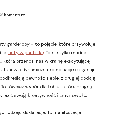
we
ć komentarz
wpisie
Modowy
Kanon
bez
Granic:
nty garderoby – to pojęcie, które przywołuje
Panterka
bie.
buty w panterkę
To nie tylko modne
jako
Wieczny
u, która przenosi nas w krainę ekscytującej
Wzór
 stanowią dynamiczną kombinację elegancji i
podkreślają pewność siebie, z drugiej dodają
To również wybór dla kobiet, które pragną
yrazić swoją kreatywność i zmysłowość.
 rodzaju deklaracja. To manifestacja