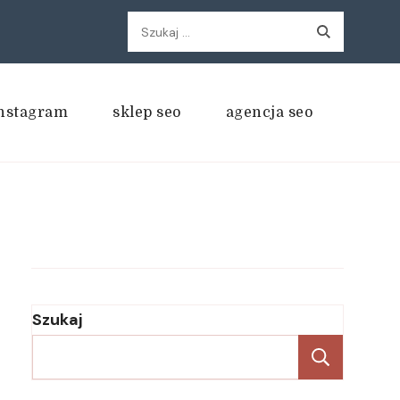
Szukaj:
nstagram
sklep seo
agencja seo
Szukaj
Szukaj