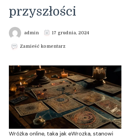
przyszłości
admin
17 grudnia, 2024
we
Zamieść komentarz
wpisie
Najlepsze
wróżki
online
–
odkryj
tajemnice
swojej
przyszłości
Wróżka online, taka jak eWrozka, stanowi