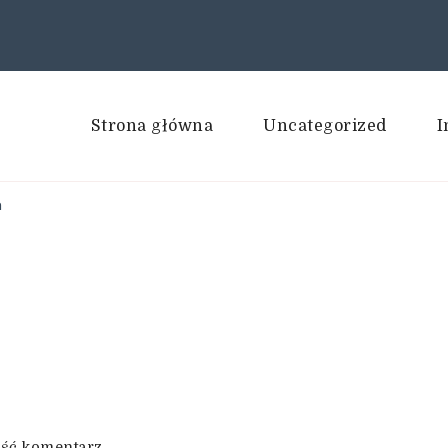
Strona główna
Uncategorized
I
a
we
ść komentarz