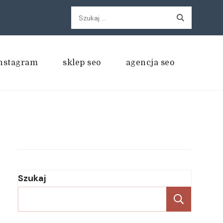
Szukaj:
nstagram
sklep seo
agencja seo
Szukaj
Szukaj