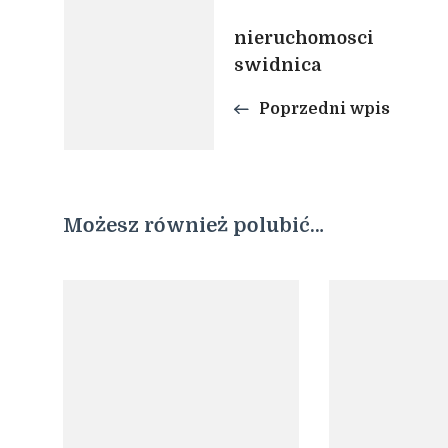
Nawigacja
nieruchomosci
swidnica
wpisu
Poprzedni wpis
Możesz również polubić…