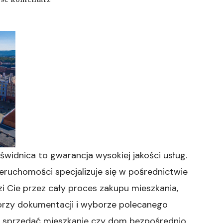
wpisie
notariusz
swidnica
świdnica to gwarancja wysokiej jakości usług.
nieruchomości specjalizuje się w pośrednictwie
i Cie przez cały proces zakupu mieszkania,
przy dokumentacji i wyborze polecanego
je sprzedać mieszkanie czy dom bezpośrednio,