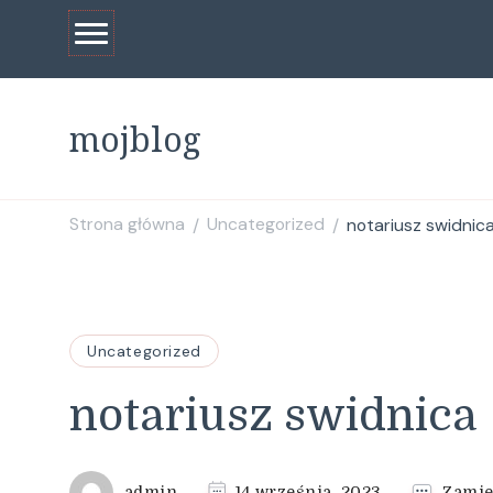
mojblog
Strona główna
Uncategorized
notariusz swidnic
/
/
Uncategorized
notariusz swidnica
admin
14 września, 2023
Zamie