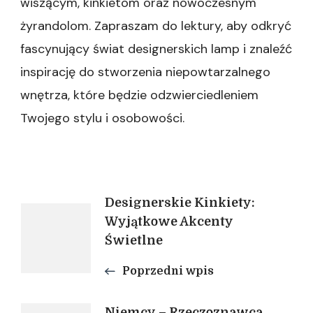
wiszącym, kinkietom oraz nowoczesnym
żyrandolom. Zapraszam do lektury, aby odkryć
fascynujący świat designerskich lamp i znaleźć
inspirację do stworzenia niepowtarzalnego
wnętrza, które będzie odzwierciedleniem
Twojego stylu i osobowości.
Nawigacja
Designerskie Kinkiety:
Wyjątkowe Akcenty
Świetlne
wpisu
Poprzedni wpis
Niemcy – Rzeczoznawca