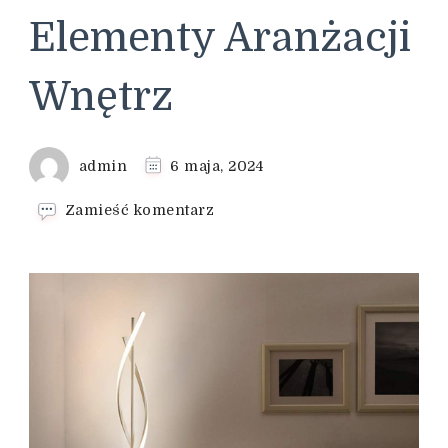
Elementy Aranżacji
Wnętrz
admin
6 maja, 2024
we
Zamieść komentarz
wpisie
Odkryj
Świat
Designerskich
Lamp:
Kluczowe
Elementy
Aranżacji
Wnętrz