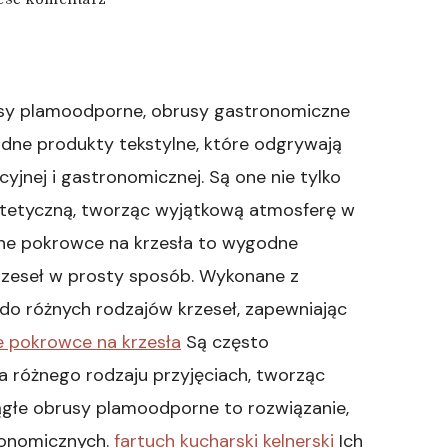
wpisie
okrągłe
obrusy
plamoodporne
rusy plamoodporne, obrusy gastronomiczne
odne produkty tekstylne, które odgrywają
yjnej i gastronomicznej. Są one nie tylko
 estetyczną, tworząc wyjątkową atmosferę w
zne pokrowce na krzesła to wygodne
krzeseł w prosty sposób. Wykonane z
 do różnych rodzajów krzeseł, zapewniając
e pokrowce na krzesła
Są często
a różnego rodzaju przyjęciach, tworząc
ągłe obrusy plamoodporne to rozwiązanie,
tronomicznych.
fartuch kucharski kelnerski
Ich