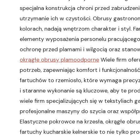
specjalna konstrukcja chroni przed zabrudzeni
utrzymanie ich w czystości. Obrusy gastrono
kolorach, nadają wnętrzom charakter i styl. F
elementy wyposażenia personelu pracującego
ochronę przed plamami i wilgocią oraz stanow
okrągłe obrusy plamoodporne
Wiele firm ofe
potrzeb, zapewniając komfort i funkcjonalnoś
fartuchów to rzemiosło, które wymaga precyz
i staranne wykonanie są kluczowe, aby te prod
wiele firm specjalizujących się w tekstyliach
profesjonalne maszyny do szycia oraz współ
Elastyczne pokrowce na krzesła, okrągłe obr
fartuchy kucharskie kelnerskie to nie tylko pr