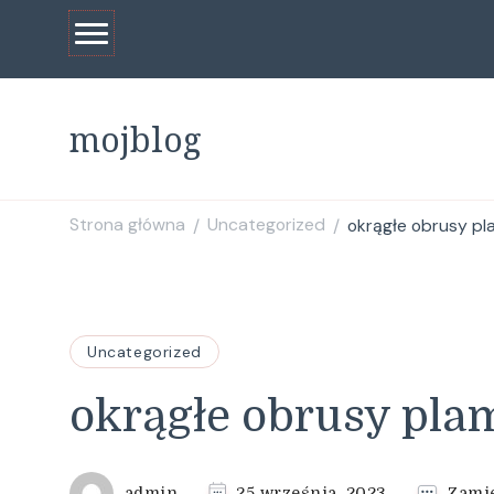
mojblog
Strona główna
Uncategorized
okrągłe obrusy p
/
/
Uncategorized
okrągłe obrusy pl
admin
25 września, 2023
Zami