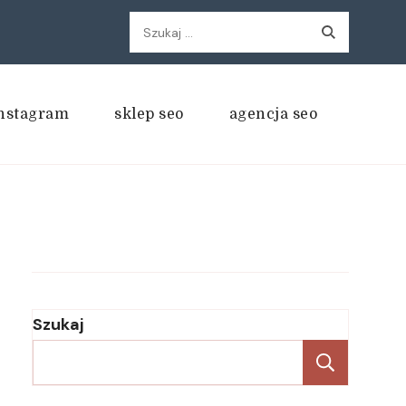
Szukaj:
nstagram
sklep seo
agencja seo
Szukaj
Szukaj