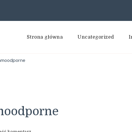
Strona główna
Uncategorized
I
lamoodporne
amoodporne
we
eść komentarz