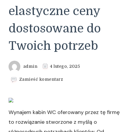
elastyczne ceny
dostosowane do
Twoich potrzeb
admin
4 lutego, 2025
we
Zamieść komentarz
wpisie
Optymalizacja
kosztów
wynajmu
kabin
Wynajem kabin WC oferowany przez tę firmę
WC:
to rozwiązanie stworzone z myślą o
elastyczne
ceny
różnorodnych potrzebach klientów. Od