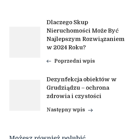
Nawigacja
Dlaczego Skup
Nieruchomości Może Być
Najlepszym Rozwiązaniem
wpisu
w 2024 Roku?
Poprzedni wpis
Dezynfekcja obiektów w
Grudziądzu – ochrona
zdrowia i czystości
Następny wpis
Możesz również polubić…