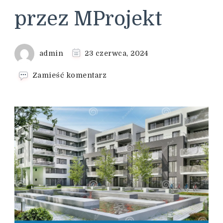
przez MProjekt
admin
23 czerwca, 2024
we
Zamieść komentarz
wpisie
Pasja
i
zaangażowanie
w
tworzenie
mebli
przez
MProjekt