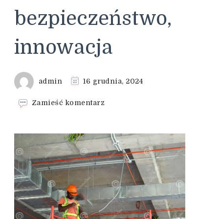
bezpieczeństwo,
innowacja
admin
16 grudnia, 2024
we
Zamieść komentarz
wpisie
Projekty
elektryczne
–
precyzja,
bezpieczeństwo,
innowacja